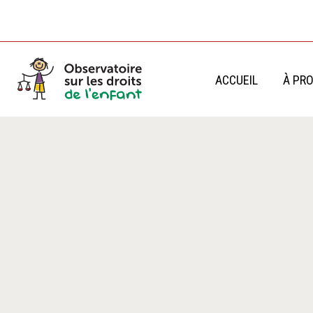
Aller
au
contenu
ACCUEIL
À PR